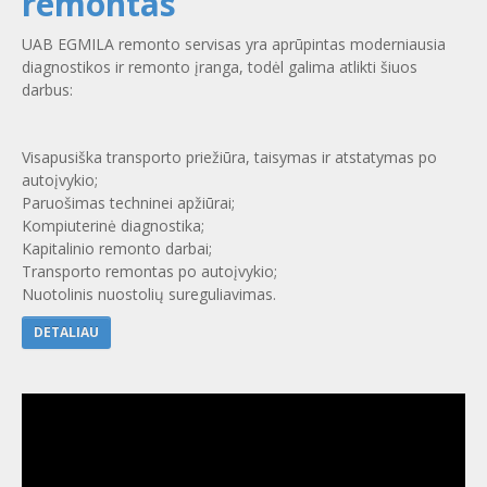
remontas
UAB EGMILA remonto servisas yra aprūpintas moderniausia
diagnostikos ir remonto įranga, todėl galima atlikti šiuos
darbus:
Visapusiška transporto priežiūra, taisymas ir atstatymas po
autoįvykio;
Paruošimas techninei apžiūrai;
Kompiuterinė diagnostika;
Kapitalinio remonto darbai;
Transporto remontas po autoįvykio;
Nuotolinis nuostolių sureguliavimas.
DETALIAU