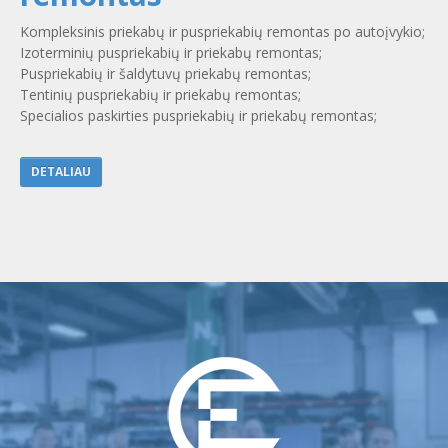
Kompleksinis priekabų ir puspriekabių remontas po autoįvykio;
Izoterminių puspriekabių ir priekabų remontas;
Puspriekabių ir šaldytuvų priekabų remontas;
Tentinių puspriekabių ir priekabų remontas;
Specialios paskirties puspriekabių ir priekabų remontas;
DETALIAU