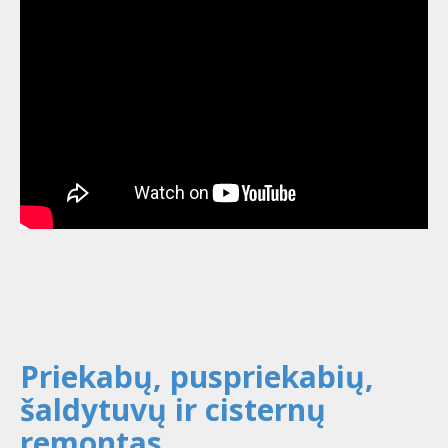
Priekabų, puspriekabių,
šaldytuvų ir cisternų
remontas