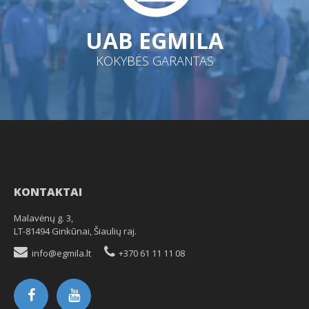
UAB EGMILA
KOKYBĖS GARANTAS
KONTAKTAI
Malavėnų g. 3,
LT-81494 Ginkūnai, Šiaulių raj.
info@egmila.lt
+370 61 11 11 08