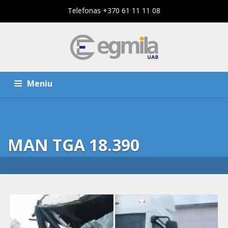
Telefonas +370 61 11 11 08
Meniu
PAGRINDINIS PUSLAPIS
PASLAUGOS
MAN TGA 18.390
KOMPANIJA
KONTAKTAI