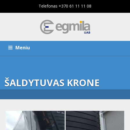
Telefonas +370 61 11 11 08
Meniu
PAGRINDINIS PUSLAPIS
PASLAUGOS
ŠALDYTUVAS KRONE
KOMPANIJA
KONTAKTAI