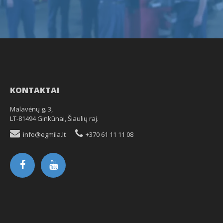
KONTAKTAI
Malavėnų g. 3,
LT-81494 Ginkūnai, Šiaulių raj.
info@egmila.lt
+370 61 11 11 08