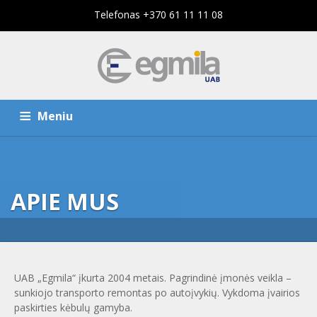
Telefonas +370 61 11 11 08
Meniu
PAGRINDINIS PUSLAPIS
PASLAUGOS
APIE MUS
KOMPANIJA
KONTAKTAI
UAB „Egmila“ įkurta 2004 metais. Pagrindinė įmonės veikla –
sunkiojo transporto remontas po autoįvykių. Vykdoma įvairios
paskirties kėbulų gamyba.