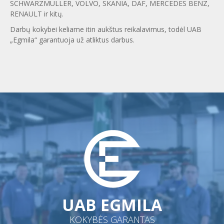
SCHWARZMULLER, VOLVO, SKANIA, DAF, MERCEDES BENZ,
RENAULT ir kitų.
Darbų kokybei keliame itin aukštus reikalavimus, todėl UAB
„Egmila“ garantuoja už atliktus darbus.
UAB EGMILA
KOKYBĖS GARANTAS