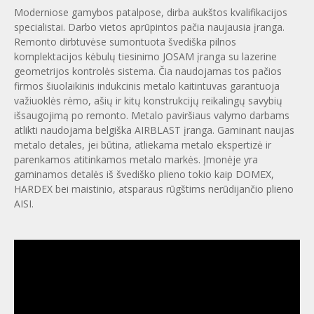
Moderniose gamybos patalpose, dirba aukštos kvalifikacijos
specialistai. Darbo vietos aprūpintos pačia naujausia įranga.
Remonto dirbtuvėse sumontuota švediška pilnos
komplektacijos kėbulų tiesinimo JOSAM įranga su lazerine
geometrijos kontrolės sistema. Čia naudojamas tos pačios
firmos šiuolaikinis indukcinis metalo kaitintuvas garantuoja
važiuoklės rėmo, ašių ir kitų konstrukcijų reikalingų savybių
išsaugojimą po remonto. Metalo paviršiaus valymo darbams
atlikti naudojama belgiška AIRBLAST įranga. Gaminant naujas
metalo detales, jei būtina, atliekama metalo ekspertizė ir
parenkamos atitinkamos metalo markės. Įmonėje yra
gaminamos detalės iš švediško plieno tokio kaip DOMEX,
HARDEX bei maistinio, atsparaus rūgštims nerūdijančio plieno
AISI.