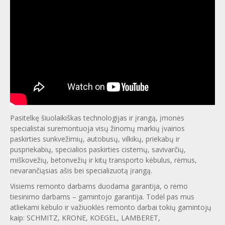
Pasitelkę šiuolaikiškas technologijas ir įrangą, įmonės
specialistai suremontuoja visų žinomų markių įvairios
paskirties sunkvežimių, autobusų, vilkikų, priekabų ir
puspriekabių, specialios paskirties cisternų, savivarčių,
miškovežių, betonvežių ir kitų transporto kėbulus, rėmus,
nevarančiąsias ašis bei specializuotą įrangą.
Visiems remonto darbams duodama garantija, o rėmo
tiesinimo darbams – gamintojo garantija. Todėl pas mus
atliekami kėbulo ir važiuoklės remonto darbai tokių gamintojų
kaip: SCHMITZ, KRONE, KOEGEL, LAMBERET,