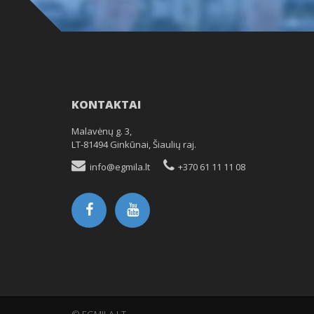
KONTAKTAI
0.090747833251953
Malavėnų g. 3,
LT-81494 Ginkūnai, Šiaulių raj.
info@egmila.lt
+370 61 11 11 08
© EGMILA.LT