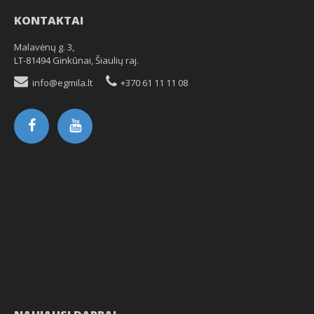
KONTAKTAI
Malavėnų g. 3,
LT-81494 Ginkūnai, Šiaulių raj.
info@egmila.lt
+370 61 11 11 08