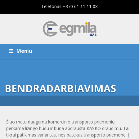
Telefonas +370 61 11 11 08
Meniu
PAGRINDINIS PUSLAPIS
PASLAUGOS
BENDRADARBIAVIMAS
KOMPANIJA
KONTAKTAI
Šiuo metu dauguma komercinio transporto priemonių
perkama lizingo būdu ir būna apdrausta KASKO draudimu. Tai
tikrai patikimas variantas, nes patekus transporto priemonei į