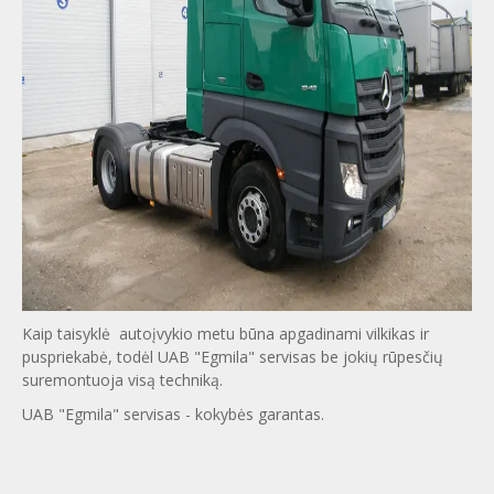
Kaip taisyklė autoįvykio metu būna apgadinami vilkikas ir
puspriekabė, todėl UAB "Egmila" servisas be jokių rūpesčių
suremontuoja visą techniką.
UAB "Egmila" servisas - kokybės garantas.